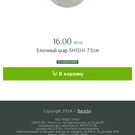
16.00
BYN
Елочный шар SHISHI 7.5см
В НАЛИЧИИ
В корзину
Copyright 2014 —
flora.by
ООО "ФЕРСТ ГРИН"
220075, РБ, г. Минск, ул. пр.Партизанский, д.178, оф.307
Свидетельство о регистрации №193727720
выдано 06.12.2024 г. Минским горисполкомом
Зарегистрирован в Торговом реестре за номером 201829 от 20 декабря 2024
Режим работы: с 10:00 - 19:00