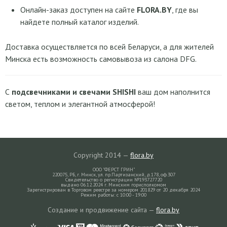
Онлайн-заказ доступен на сайте
FLORA.BY
, где вы
найдете полный каталог изделий.
Доставка осуществляется по всей Беларуси, а для жителей
Минска есть возможность самовывоза из салона DFG.
С
подсвечниками и свечами SHISHI
ваш дом наполнится
светом, теплом и элегантной атмосферой!
Copyright 2014 —
flora.by
ООО "ФЕРСТ ГРИН"
220075, РБ, г. Минск, ул. пр.Партизанский, д.178, оф.307
Свидетельство о регистрации №193727720
выдано 06.12.2024 г. Минским горисполкомом
Зарегистрирован в Торговом реестре за номером 201829 от 20 декабря 2024
Режим работы: с 10:00 - 19:00
Создание и продвижение сайта —
flora.by