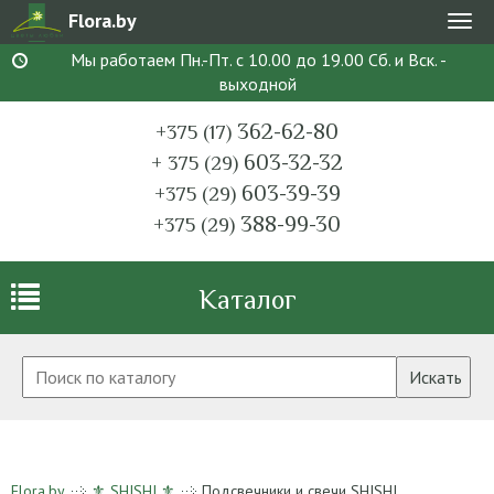
Flora.by
Мен
Мы работаем Пн.-Пт. с 10.00 до 19.00 Сб. и Вск. -
выходной
362-62-80
+375 (17)
603-32-32
+ 375 (29)
603-39-39
+375 (29)
388-99-30
+375 (29)
Каталог
Искать
Flora.by
⚜ SHISHI ⚜
Подсвечники и свечи SHISHI