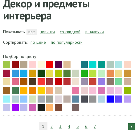
Декор и предметы
интерьера
Показывать:
все
новинки
со скидкой
в наличии
Сортировать:
по цене
по популярности
Подбор по цвету
1
2
3
4
5
6
7