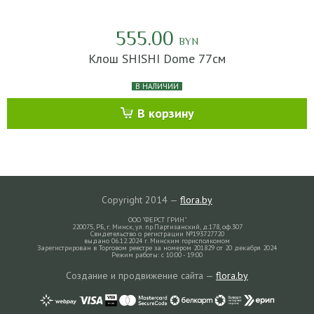
555.00
BYN
Клош SHISHI Dome 77см
В НАЛИЧИИ
В корзину
Copyright 2014 —
flora.by
ООО "ФЕРСТ ГРИН"
220075, РБ, г. Минск, ул. пр.Партизанский, д.178, оф.307
Свидетельство о регистрации №193727720
выдано 06.12.2024 г. Минским горисполкомом
Зарегистрирован в Торговом реестре за номером 201829 от 20 декабря 2024
Режим работы: с 10:00 - 19:00
Создание и продвижение сайта —
flora.by