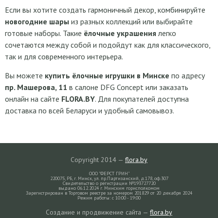
Если вы хотите создать гармоничный декор, комбинируйте
новогодние шары
из разных коллекций или выбирайте
готовые наборы. Такие
ёлочные украшения
легко
сочетаются между собой и подойдут как для классического,
так и для современного интерьера.
Вы можете
купить ёлочные игрушки в Минске
по адресу
пр. Машерова, 11
в салоне DFG Concept или заказать
онлайн на сайте
FLORA.BY
. Для покупателей доступна
доставка по всей Беларуси и удобный самовывоз.
Copyright 2014 —
flora.by
ООО "ФЕРСТ ГРИН"
220075, РБ, г. Минск, ул. пр.Партизанский, д.178, оф.307
Свидетельство о регистрации №193727720
выдано 06.12.2024 г. Минским горисполкомом
Зарегистрирован в Торговом реестре за номером 201829 от 20 декабря 2024
Режим работы: с 10:00 - 19:00
Создание и продвижение сайта —
flora.by