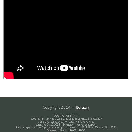
Copyright 2014 —
flora.by
ООО "ФЕРСТ ГРИН"
220075, РБ, г. Минск, ул. пр.Партизанский, д.178, оф.307
Свидетельство о регистрации №193727720
выдано 06.12.2024 г. Минским горисполкомом
Зарегистрирован в Торговом реестре за номером 201829 от 20 декабря 2024
Режим работы: с 10:00 - 19:00