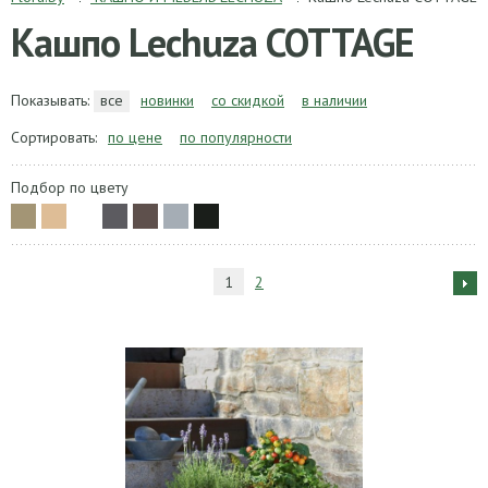
Кашпо Lechuza COTTAGE
Показывать:
все
новинки
со скидкой
в наличии
Сортировать:
по цене
по популярности
Подбор по цвету
1
2