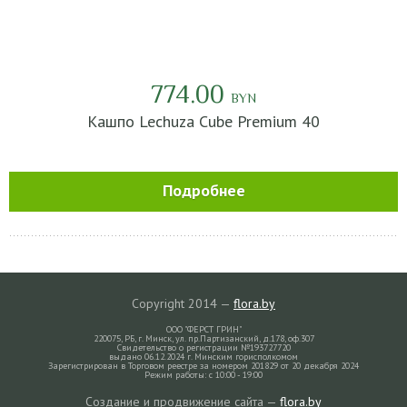
774.00
BYN
Кашпо Lechuza Cube Premium 40
Подробнее
Copyright 2014 —
flora.by
ООО "ФЕРСТ ГРИН"
220075, РБ, г. Минск, ул. пр.Партизанский, д.178, оф.307
Свидетельство о регистрации №193727720
выдано 06.12.2024 г. Минским горисполкомом
Зарегистрирован в Торговом реестре за номером 201829 от 20 декабря 2024
Режим работы: с 10:00 - 19:00
Создание и продвижение сайта —
flora.by