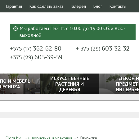
Гарантия
Как сделать заказ
Галерея
Блог
Контакты
Мы работаем Пн.-Пт. с 10.00 до 19.00 Сб. и Вск. -
выходной
362-62-80
603-32-32
+375 (17)
+ 375 (29)
603-39-39
+375 (29)
ИСКУССТВЕННЫЕ
ДЕКОР 
ПО И МЕБЕЛЬ
РАСТЕНИЯ И
ПРЕДМЕТ
LECHUZA
ДЕРЕВЬЯ
ИНТЕРЬЕ
Flora.by
Флористика и упаковка
Открытки