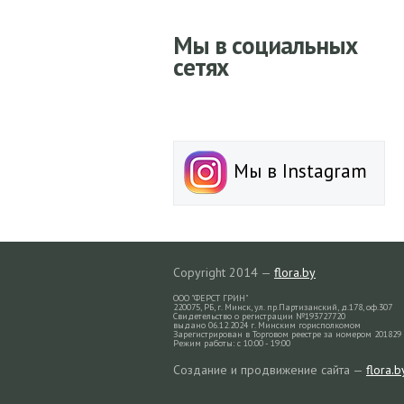
Мы в социальных
сетях
Мы в Instagram
Copyright 2014 —
flora.by
ООО "ФЕРСТ ГРИН"
220075, РБ, г. Минск, ул. пр.Партизанский, д.178, оф.307
Свидетельство о регистрации №193727720
выдано 06.12.2024 г. Минским горисполкомом
Зарегистрирован в Торговом реестре за номером 201829 
Режим работы: с 10:00 - 19:00
Создание и продвижение сайта —
flora.b