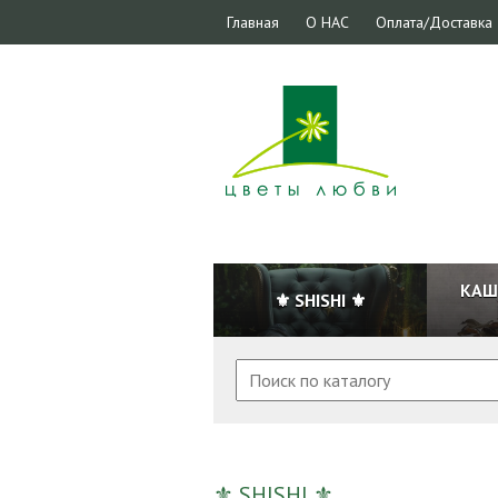
Главная
О НАС
Оплата/Доставка
КАШ
⚜ SHISHI ⚜
⚜ SHISHI ⚜