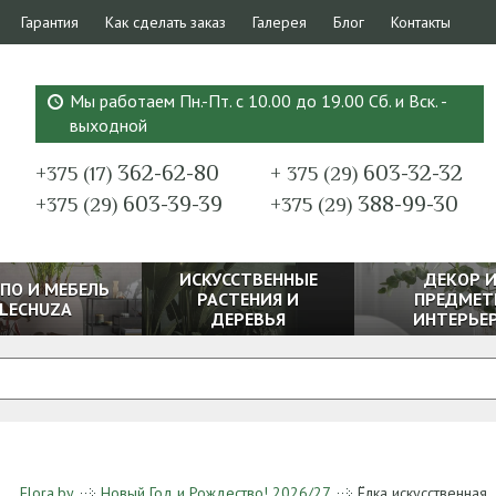
Гарантия
Как сделать заказ
Галерея
Блог
Контакты
Мы работаем Пн.-Пт. с 10.00 до 19.00 Сб. и Вск. -
выходной
362-62-80
603-32-32
+375 (17)
+ 375 (29)
603-39-39
388-99-30
+375 (29)
+375 (29)
ИСКУССТВЕННЫЕ
ДЕКОР 
ПО И МЕБЕЛЬ
РАСТЕНИЯ И
ПРЕДМЕТ
LECHUZA
ДЕРЕВЬЯ
ИНТЕРЬЕ
Flora.by
Новый Год и Рождество! 2026/27
Ёлка искусственная