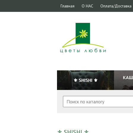
Главная
О НАС
Оплата/Доставка
КАШ
⚜ SHISHI ⚜
⚜ SHISHI ⚜