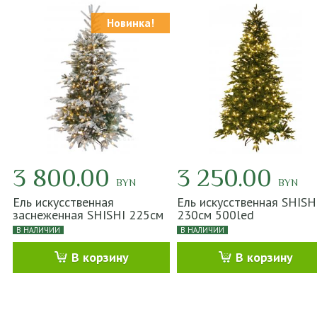
Новинка!
3 800.00
3 250.00
BYN
BYN
Ель искусственная
Ель искусственная SHISH
заснеженная SHISHI 225см
230см 500led
400led
В НАЛИЧИИ
В НАЛИЧИИ
В корзину
В корзину