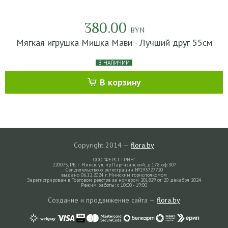
380.00
BYN
Мягкая игрушка Мишка Мави - Лучший друг 55см
В НАЛИЧИИ
В корзину
Copyright 2014 —
flora.by
ООО "ФЕРСТ ГРИН"
220075, РБ, г. Минск, ул. пр.Партизанский, д.178, оф.307
Свидетельство о регистрации №193727720
выдано 06.12.2024 г. Минским горисполкомом
Зарегистрирован в Торговом реестре за номером 201829 от 20 декабря 2024
Режим работы: с 10:00 - 19:00
Создание и продвижение сайта —
flora.by