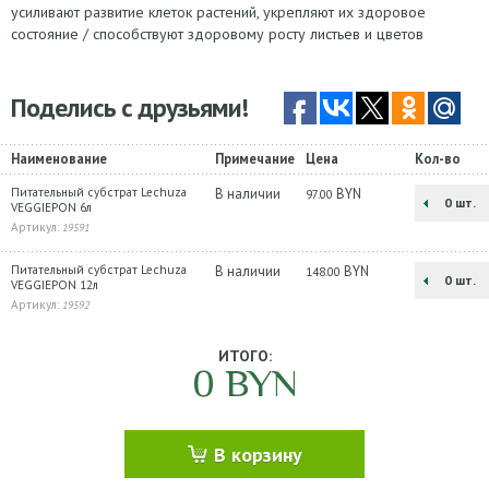
усиливают развитие клеток растений, укрепляют их здоровое
состояние / способствуют здоровому росту листьев и цветов
Поделись с друзьями!
Наименование
Примечание
Цена
Кол-во
Питательный субстрат Lechuza
В наличии
BYN
97.00
шт.
VEGGIEPON 6л
Артикул:
19591
Питательный субстрат Lechuza
В наличии
BYN
148.00
шт.
VEGGIEPON 12л
Артикул:
19592
ИТОГО:
0
BYN
В корзину