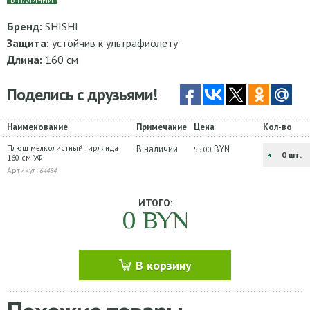
В НАЛИЧИИ
Бренд:
SHISHI
Защита:
устойчив к ультрафиолету
Длина:
160 cм
Поделись с друзьями!
Наименование
Примечание
Цена
Кол-во
Плющ мелколистный гирлянда
В наличии
BYN
55.00
шт.
160 см УФ
Артикул:
64484
ИТОГО:
0
BYN
В корзину