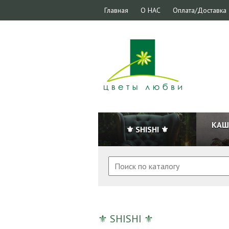
Главная
О НАС
Оплата/Доставка
КАШ
⚜ SHISHI ⚜
⚜ SHISHI ⚜